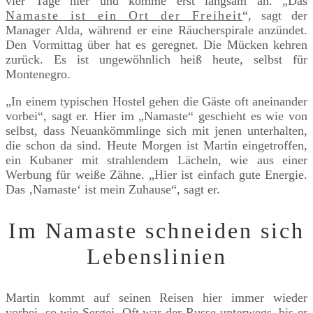
vier Tage hier und komme erst langsam an. „Das
Namaste ist ein Ort der Freiheit
“, sagt der
Manager Alda, während er eine Räucherspirale anzündet.
Den Vormittag über hat es geregnet. Die Mücken kehren
zurück. Es ist ungewöhnlich heiß heute, selbst für
Montenegro.
„In einem typischen Hostel gehen die Gäste oft aneinander
vorbei“, sagt er. Hier im „Namaste“ geschieht es wie von
selbst, dass Neuankömmlinge sich mit jenen unterhalten,
die schon da sind. Heute Morgen ist Martin eingetroffen,
ein Kubaner mit strahlendem Lächeln, wie aus einer
Werbung für weiße Zähne. „Hier ist einfach gute Energie.
Das ‚Namaste‘ ist mein Zuhause“, sagt er.
Im Namaste schneiden sich
Lebenslinien
Martin kommt auf seinen Reisen hier immer wieder
vorbei, so wie Sergej. Oft war der Russe unterwegs, bis er