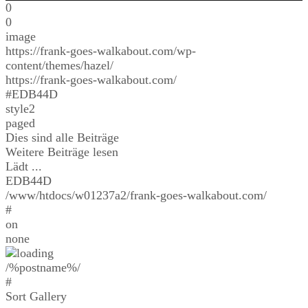
0
0
image
https://frank-goes-walkabout.com/wp-
content/themes/hazel/
https://frank-goes-walkabout.com/
#EDB44D
style2
paged
Dies sind alle Beiträge
Weitere Beiträge lesen
Lädt ...
EDB44D
/www/htdocs/w01237a2/frank-goes-walkabout.com/
#
on
none
/%postname%/
#
Sort Gallery