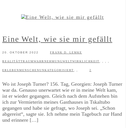
Eine Welt, wie sie mir gefällt
20. OKTOBER 2022
FRANK D. LEMKE
REALITÄT
TRAUM
WAHRNEHMUNG
WELT
WIRKLICHKEIT
,
,
,
,
ERLEBEN
MENSCHEN
UNKATEGORISIERT
,
,
2
Wo ist Joseph Turner? 156. Tag, Georgien: Joseph Turner
war da. Genauso unerwartet wie er in meine Welt kam,
ist er wieder gegangen. Gleich nach dem Aufstehen bin
ich zur Vermieterin meines Gasthauses in Tskaltubo
gegangen und habe sie gefragt, wo Joseph sei. „Schon
abgereist“, sagte sie. Ich nehme mein Tagebuch zur Hand
und erinnere […]