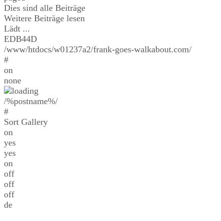
Dies sind alle Beiträge
Weitere Beiträge lesen
Lädt ...
EDB44D
/www/htdocs/w01237a2/frank-goes-walkabout.com/
#
on
none
/%postname%/
#
Sort Gallery
on
yes
yes
on
off
off
off
de