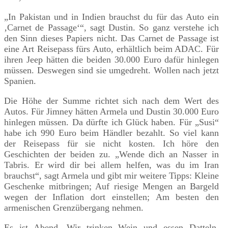
„In Pakistan und in Indien brauchst du für das Auto ein
‚Carnet de Passage‘“, sagt Dustin. So ganz verstehe ich
den Sinn dieses Papiers nicht. Das Carnet de Passage ist
eine Art Reisepass fürs Auto, erhältlich beim ADAC. Für
ihren Jeep hätten die beiden 30.000 Euro dafür hinlegen
müssen. Deswegen sind sie umgedreht. Wollen nach jetzt
Spanien.
Die Höhe der Summe richtet sich nach dem Wert des
Autos. Für Jimney hätten Armela und Dustin 30.000 Euro
hinlegen müssen. Da dürfte ich Glück haben. Für „Susi“
habe ich 990 Euro beim Händler bezahlt. So viel kann
der Reisepass für sie nicht kosten. Ich höre den
Geschichten der beiden zu. „Wende dich an Nasser in
Tabris. Er wird dir bei allem helfen, was du im Iran
brauchst“, sagt Armela und gibt mir weitere Tipps: Kleine
Geschenke mitbringen; Auf riesige Mengen an Bargeld
wegen der Inflation dort einstellen; Am besten den
armenischen Grenzübergang nehmen.
Es ist Abend. Wir trinken Wein und essen Datteln.