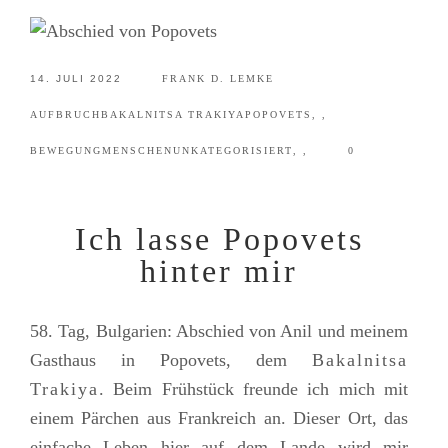
14. JULI 2022
FRANK D. LEMKE
AUFBRUCH
BAKALNITSA TRAKIYA
POPOVETS
,
,
BEWEGUNG
MENSCHEN
UNKATEGORISIERT
,
,
0
Ich lasse Popovets
hinter mir
58. Tag, Bulgarien: Abschied von Anil und meinem
Gasthaus in Popovets, dem
Bakalnitsa
Trakiya
. Beim Frühstück freunde ich mich mit
einem Pärchen aus Frankreich an. Dieser Ort, das
einfache Leben hier auf dem Lande wird mir