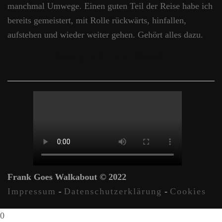
manchmal Umwege. Einen guten Teil der Reise habe ich
bereits gemeistert, mit Rolle rückwärts, hinfallen,
aufstehen und wieder weiter gehen. Gehört alles dazu.
Song of the Week
Frank Goes Walkabout © 2022
Impressum
-
Datenschutzerklärung
-
Cookies
0