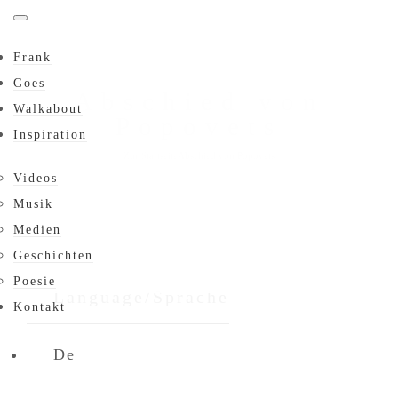
Frank
Goes
Abschied von
Walkabout
Popovets
Inspiration
Zur Startseite
Abschied von Popovets
Videos
Musik
Medien
Geschichten
Poesie
Language/Sprache
Kontakt
De