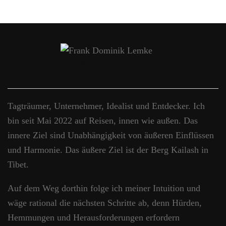
DAS BIN ICH
Tagträumer, Unternehmer, Idealist und Entdecker. Ich
bin seit Mai 2022 auf Reisen, innen wie außen. Das
innere Ziel sind Unabhängigkeit von äußeren Einflüssen
und Harmonie. Das äußere Ziel ist der Berg Kailash in
Tibet.
Auf dem Weg dorthin folge ich meiner Intuition und
wäge rational die nächsten Schritte ab, denn Hürden,
Hemmungen und Herausforderungen erfordern