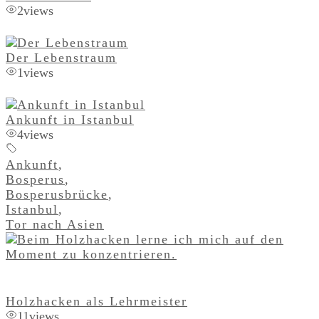
2
views
Der Lebenstraum
1
views
Ankunft in Istanbul
4
views
Ankunft
,
Bosperus
,
Bosperusbrücke
,
Istanbul
,
Tor nach Asien
Holzhacken als Lehrmeister
11
views