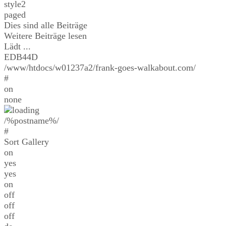
style2
paged
Dies sind alle Beiträge
Weitere Beiträge lesen
Lädt ...
EDB44D
/www/htdocs/w01237a2/frank-goes-walkabout.com/
#
on
none
/%postname%/
#
Sort Gallery
on
yes
yes
on
off
off
off