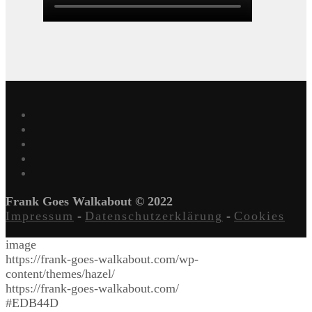
Frank Goes Walkabout © 2022
Impressum
-
Datenschutzerklärung
-
Cookies
image
https://frank-goes-walkabout.com/wp-
content/themes/hazel/
https://frank-goes-walkabout.com/
#EDB44D