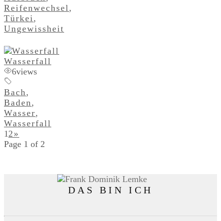
Reifenwechsel
,
Türkei
,
Ungewissheit
Wasserfall
6
views
Bach
,
Baden
,
Wasser
,
Wasserfall
1
2
»
Page 1 of 2
DAS BIN ICH