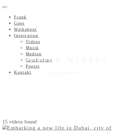
Frank
Goes
Walkabout
Inspiration
Videos
Musik
Medien
Search Videos
Geschichten
Poesie
Kontakt
Zur Startseite
Search Videos
15 videos found