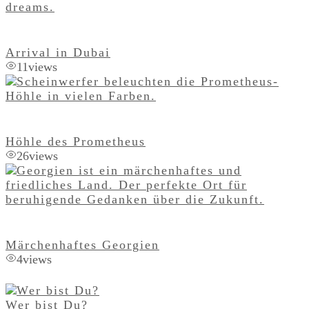
Arrival in Dubai
11
views
Höhle des Prometheus
26
views
Märchenhaftes Georgien
4
views
Wer bist Du?