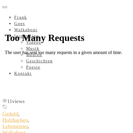
Frank
Goes
Walkabout
Inspiration
Videos
Musik
Medien
Geschichten
Poesie
Kontakt
11
views
Geduld
,
Holzhacken
,
Lehrmeister
,
Walkabout
,