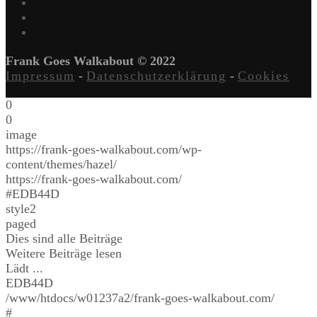
Frank Goes Walkabout © 2022
Impressum
-
Datenschutzerklärung
-
Cookies
0
0
image
https://frank-goes-walkabout.com/wp-
content/themes/hazel/
https://frank-goes-walkabout.com/
#EDB44D
style2
paged
Dies sind alle Beiträge
Weitere Beiträge lesen
Lädt ...
EDB44D
/www/htdocs/w01237a2/frank-goes-walkabout.com/
#