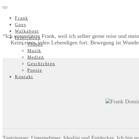
Frank
Goes
Walkabout
“Ich unterstützte Frank, weil ich selber gerne reise und m
Inspiration
Keim eines jeden Lebendigen fort. Bewegung ist Wunder
Videos
Musik
Medien
Geschichten
Poesie
Kontakt
Tagträumer, Unternehmer, Idealist und Entdecker. Ich bin s