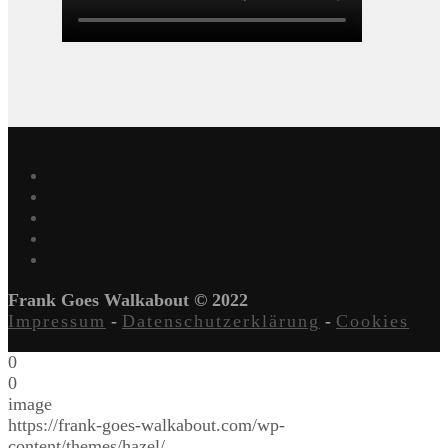
Frank Goes Walkabout © 2022
Impressum
-
Datenschutzerklärung
-
Cookies
0
0
image
https://frank-goes-walkabout.com/wp-
content/themes/hazel/