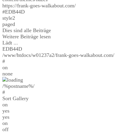
https://frank-goes-walkabout.com/
#EDB44D
style2
paged
Dies sind alle Beiträge
Weitere Beiträge lesen
Lädt ...
EDB44D
/www/htdocs/w01237a2/frank-goes-walkabout.com/
#
on
none
/%postname%/
#
Sort Gallery
on
yes
yes
on
off