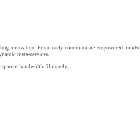
eveling innovation. Proactively communicate empowered mindsh
dynamic meta-services.
ansparent bandwidth. Uniquely.