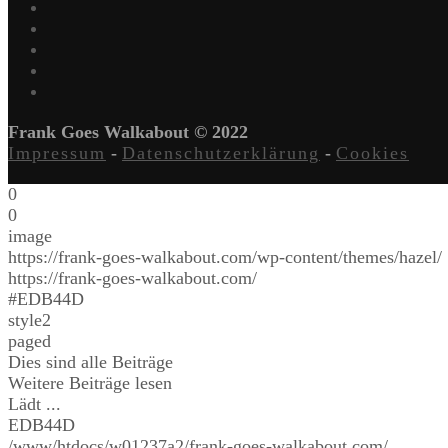
Frank Goes Walkabout © 2022
Impressum
-
Datenschutzerklärung
-
Cookies
0
0
image
https://frank-goes-walkabout.com/wp-content/themes/hazel/
https://frank-goes-walkabout.com/
#EDB44D
style2
paged
Dies sind alle Beiträge
Weitere Beiträge lesen
Lädt ...
EDB44D
/www/htdocs/w01237a2/frank-goes-walkabout.com/