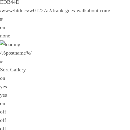
EDB44D
/www/htdocs/w01237a2/frank-goes-walkabout.com/
#
on
none
/%postname%/
#
Sort Gallery
on
yes
yes
on
off
off
off