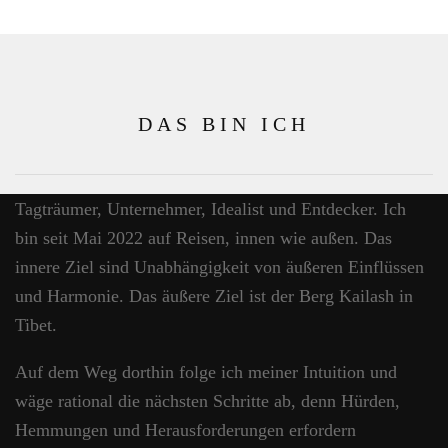
DAS BIN ICH
Tagträumer, Unternehmer, Idealist und Entdecker. Ich
bin seit Mai 2022 auf Reisen, innen wie außen. Das
innere Ziel sind Unabhängigkeit von äußeren Einflüssen
und Harmonie. Das äußere Ziel ist der Berg Kailash in
Tibet.
Auf dem Weg dorthin folge ich meiner Intuition und
wäge rational die nächsten Schritte ab, denn Hürden,
Hemmungen und Herausforderungen erfordern