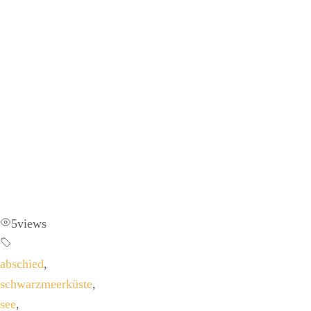
5
views
abschied
,
schwarzmeerküste
,
see
,